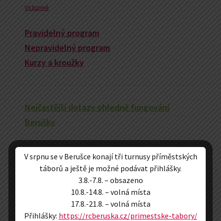
Vstupné
Pravidelný program
Nepravidelný program
Kurzy a kroužky
Nejčastější dotazy ohledně fungování
Berušky
V srpnu se v Berušce konají tři turnusy příměstských
táborů a ještě je možné podávat přihlášky.
3.8.-7.8. – obsazeno
Velmi si vážíme jakékoliv podpory Berušky
10.8.-14.8. – volná místa
číslo účtu: 2500571570/2010
17.8.-21.8. – volná místa
Sponzoři
Přihlášky:
https://rcberuska.cz/primestske-tabory/