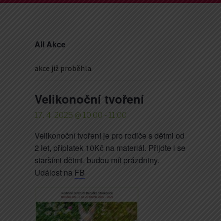
All Akce
akce již proběhla.
Velikonoční tvoření
17. 4. 2025 @ 10:00
-
11:00
Velikonoční tvoření je pro rodiče s dětmi od
2 let, příplatek 10Kč na materiál. Přijďte i se
staršími dětmi, budou mít prázdniny.
Událost na
FB