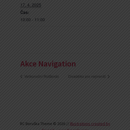
17. 4. 2025
Čas:
10:00 - 11:00
Akce Navigation
Velikonoční Rošťando
Divadélko pro nejmenší
RC Beruška Theme © 2026 //
Illustrations created by