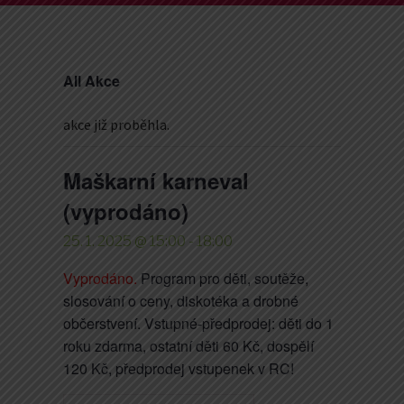
All Akce
akce již proběhla.
Maškarní karneval
(vyprodáno)
25. 1. 2025 @ 15:00
-
18:00
Vyprodáno.
Program pro děti, soutěže,
slosování o ceny, diskotéka a drobné
občerstvení. Vstupné-předprodej: děti do 1
roku zdarma, ostatní děti 60 Kč, dospělí
120 Kč, předprodej vstupenek v RC!