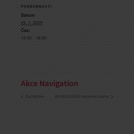
PODROBNOSTI
Datum:
25. 1. 2025
Čas:
15:00 - 18:00
Akce Navigation
Živý Betlém
BIG BUILDERS ukázková hodina