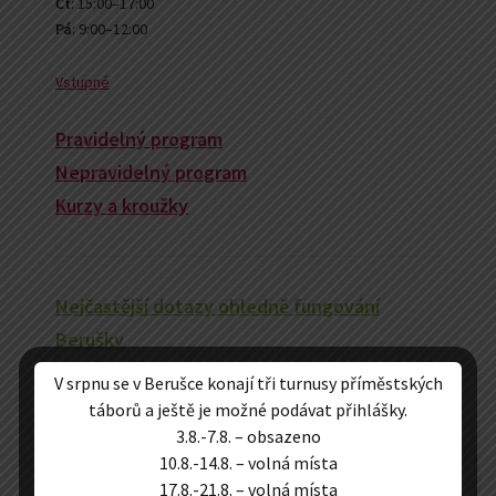
Čt
: 15:00–17:00
Pá
: 9:00–12:00
Vstupné
Pravidelný program
Nepravidelný program
Kurzy a kroužky
Nejčastější dotazy ohledně fungování
Berušky
V srpnu se v Berušce konají tři turnusy příměstských
táborů a ještě je možné podávat přihlášky.
3.8.-7.8. – obsazeno
10.8.-14.8. – volná místa
Velmi si vážíme jakékoliv podpory Berušky
17.8.-21.8. – volná místa