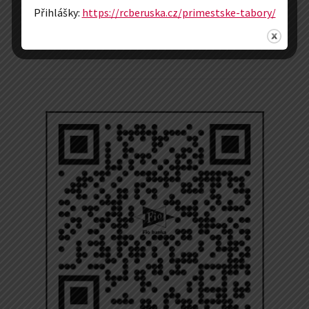
číslo účtu: 2500571570/2010
Přihlášky:
https://rcberuska.cz/primestske-tabory/
Sponzoři